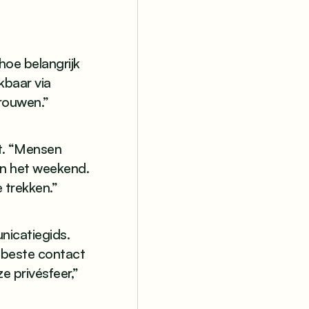
hoe belangrijk
ikbaar via
rouwen.”
t. “Mensen
 in het weekend.
 trekken.”
nicatiegids.
 beste contact
 privésfeer,”