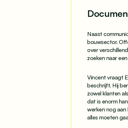
Document
Naast communica
bouwsector. Offe
over verschillen
zoeken naar een 
Vincent vraagt E
beschrijft. Hij 
zowel klanten al
dat is enorm hand
werken nog aan 
alles moeten ga