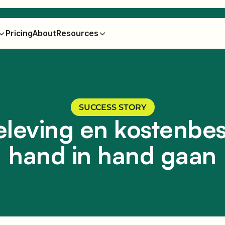
Pricing
About
Resources
SUCCESS STORY
leving en kostenbe
hand in hand gaan