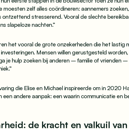
e hun eerste stappen in de bouwsector toen ze hun e
e moesten zelf alles coördineren: aannemers zoeken
 ontzettend stresserend. Vooral de slechte bereikba
ns slapeloze nachten.”
ren het vooral de grote onzekerheden die het lastig
nvesteringen. Mensen willen gerustgesteld worden, 
ga je hulp zoeken bij anderen – familie of vrienden – 
iek.”
varing die Elise en Michael inspireerde om in 2020 
en een andere aanpak: een waarin communicatie en b
rheid: de kracht en valkuil van