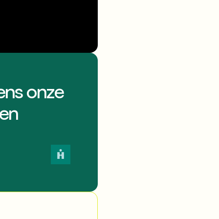
ens onze
ten