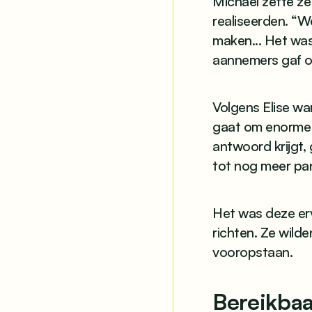
Michael zette z
realiseerden. “W
maken... Het was
aannemers gaf o
Volgens Elise wa
gaat om enorme i
antwoord krijgt, 
tot nog meer pan
Het was deze er
richten. Ze wild
vooropstaan.
Bereikbaa