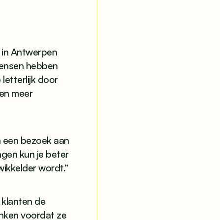
o in Antwerpen
mensen hebben
letterlijk door
hen meer
a een bezoek aan
ngen kun je beter
ikkelder wordt.”
 klanten de
enken voordat ze