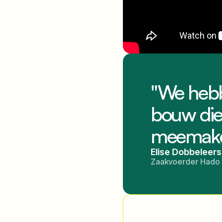
"We hebb
bouw die 
meemak
Elise Dobbeleers
Zaakvoerder Hado