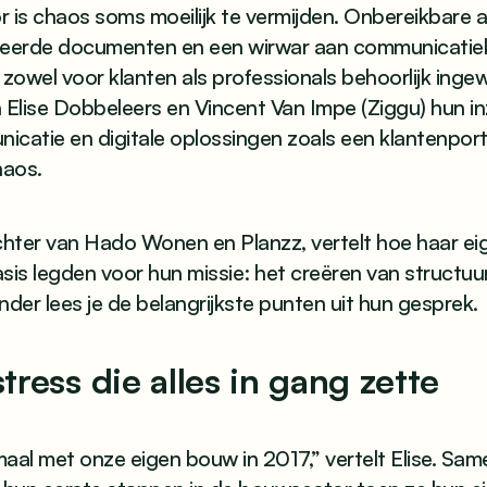
 is chaos soms moeilijk te vermijden. Onbereikbare
seerde documenten en een wirwar aan communicatie
owel voor klanten als professionals behoorlijk ingew
 Elise Dobbeleers en Vincent Van Impe (Ziggu) hun i
nicatie en digitale oplossingen zoals een klantenpor
haos.
chter van Hado Wonen en Planzz, vertelt hoe haar ei
sis legden voor hun missie: het creëren van structu
onder lees je de belangrijkste punten uit hun gesprek.
ress die alles in gang zette
aal met onze eigen bouw in 2017,” vertelt Elise. Sa