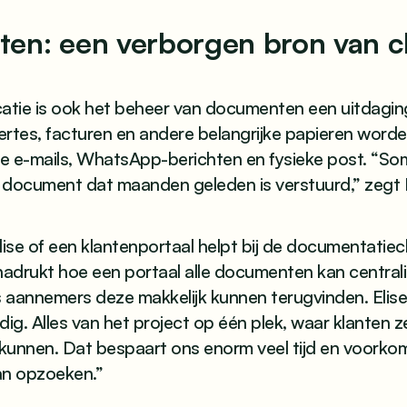
en: een verborgen bron van c
tie is ook het beheer van documenten een uitdaging
rtes, facturen en andere belangrijke papieren worde
de e-mails, WhatsApp-berichten en fysieke post. “So
document dat maanden geleden is verstuurd,” zegt E
lise of een klantenportaal helpt bij de documentatiec
benadrukt hoe een portaal alle documenten kan central
s aannemers deze makkelijk kunnen terugvinden. Elise 
ig. Alles van het project op één plek, waar klanten z
kunnen. Dat bespaart ons enorm veel tijd en voorkom
an opzoeken.”