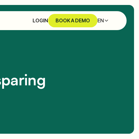
EN
LOGIN
BOOK A DEMO
sparing