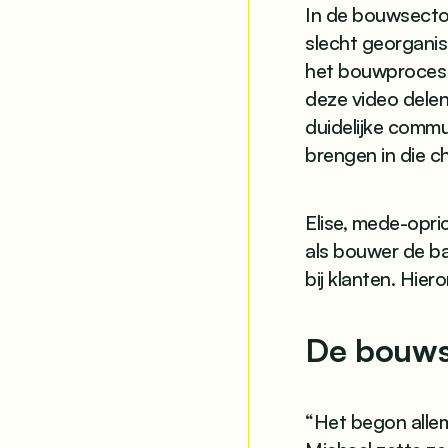
In de bouwsector
slecht georgani
het bouwproces z
deze video delen
duidelijke commu
brengen in die c
Elise, mede-opri
als bouwer de ba
bij klanten. Hier
De bouwst
“Het begon allem