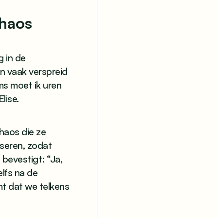
haos
 in de
n vaak verspreid
ms moet ik uren
lise.
haos die ze
iseren, zodat
bevestigt: “Ja,
elfs na de
t dat we telkens