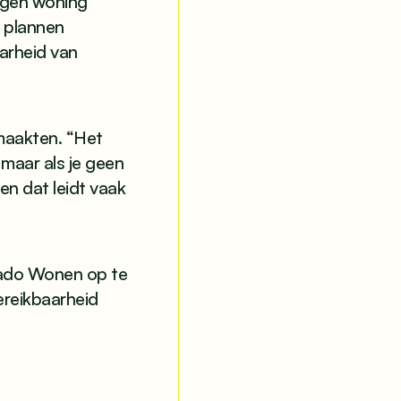
igen woning
, plannen
arheid van
 maakten. “Het
maar als je geen
en dat leidt vaak
Hado Wonen op te
ereikbaarheid