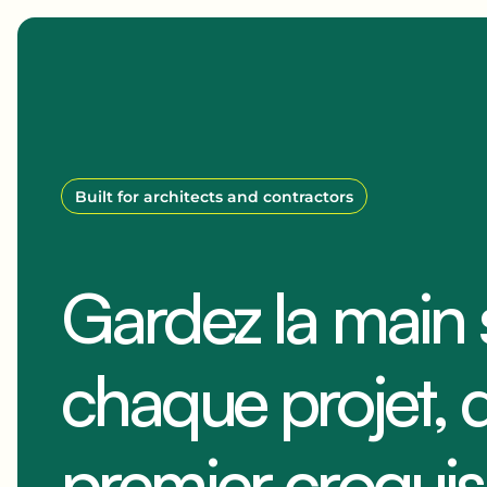
Built for architects and contractors
Gardez la main 
chaque projet, 
premier croquis 