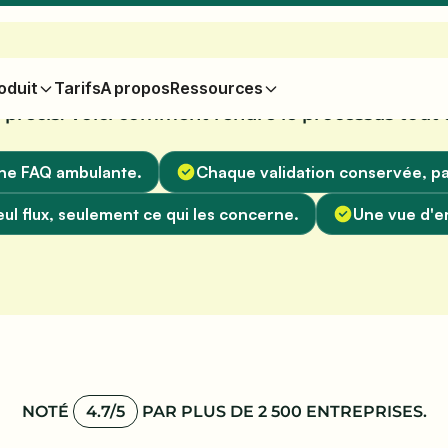
oduit
Tarifs
A propos
Ressources
t précis. Voici comment rendre le processus tout 
 une FAQ ambulante.
Chaque validation conservée, pa
eul flux, seulement ce qui les concerne.
Une vue d'e
NOTÉ
4.7/5
PAR PLUS DE 2 500 ENTREPRISES.