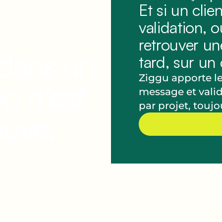
Et si un cli
validation, ou
retrouver un
 dans un
tard, sur un 
Ziggu apporte l
pp
n'est
message et vali
par projet, touj
euve.