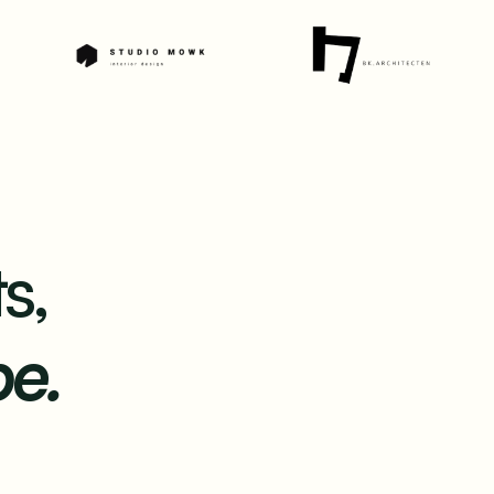
s,
e.