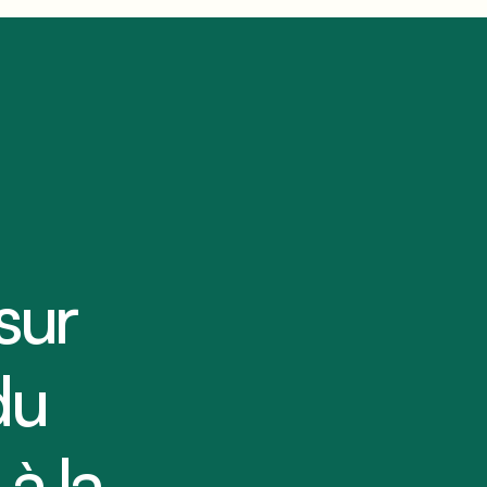
sur
du
à la