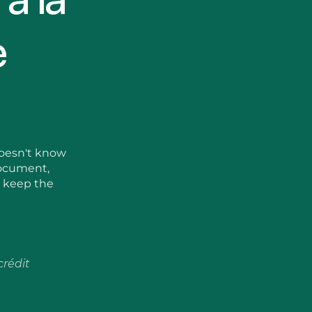
e
 doesn't know
document,
u keep the
crédit