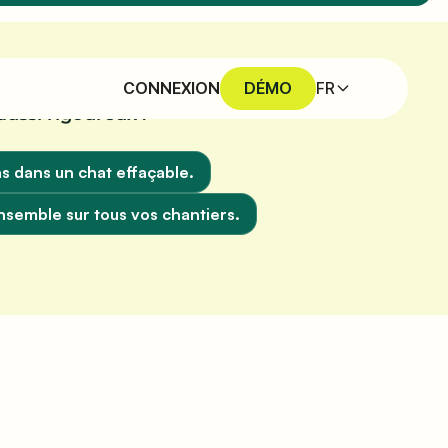
FR
CONNEXION
DÉMO
aussi rigoureux :
s dans un chat effaçable.
nsemble sur tous vos chantiers.