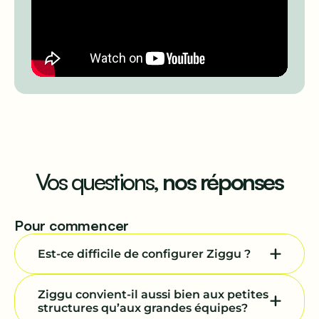
Vos questions,
nos réponses
Pour commencer
Est-ce difficile de configurer Ziggu ?
Not at all. Most teams customize their portal,
invite the team, and launch a first project in
Ziggu convient-il aussi bien aux petites
under an hour.
structures qu’aux grandes équipes?