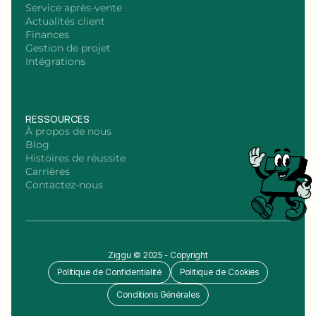
Service après-vente
Actualités client
Finances
Gestion de projet
Intégrations
RESSOURCES
À propos de nous
Blog
Histoires de réussite
Carrières
Contactez-nous
Ziggu © 2025 - Copyright
Politique de Confidentialité
Politique de Cookies
Conditions Générales