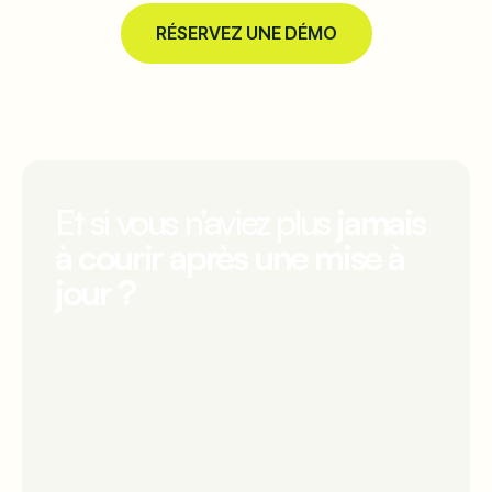
RÉSERVEZ UNE DÉMO
Et si vous n’aviez plus
j
amais
à courir après une mise à
jour ?