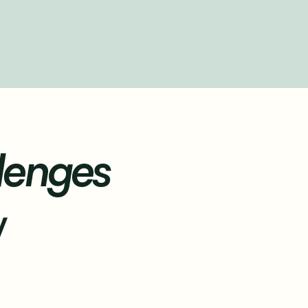
llenges
y