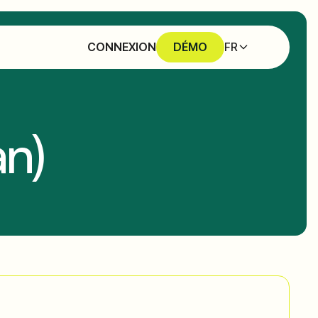
FR
CONNEXION
DÉMO
an)