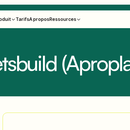
oduit
Tarifs
A propos
Ressources
tsbuild (Apropl