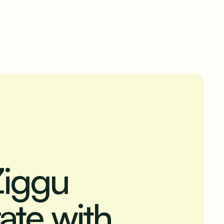
Ziggu
ate with