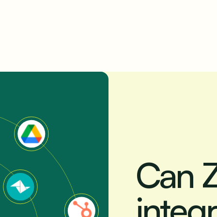
Can 
integr