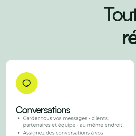
Tout
r
Décisions
Téléversez plusieurs propositions pour
que vos clients comparent et valident.