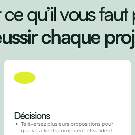
 ce qu’il vous faut
éussir chaque proj
Jalons
Etablissez des plannings clairs avec
phases clés et échéances.
Tenez toutes les parties prenantes