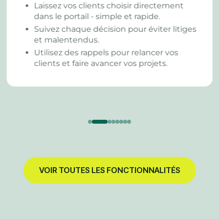
informées - sans inonder vos boîtes mail
de rapports de statut.
Suivez l'avancement de vos projets ou
clients en un coup d'oeil.
Organisez vos contenus par jalon pour un
accès rapide.
VOIR TOUTES LES FONCTIONNALITÉS