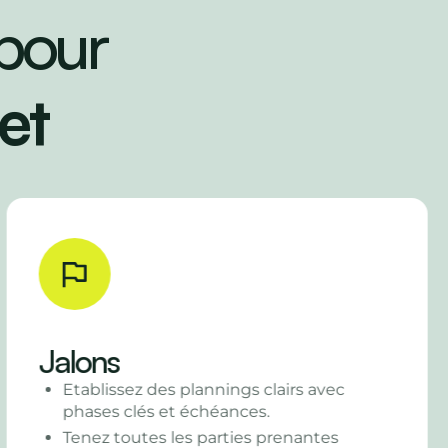
 pour
et
Tâches
Assignez des tâches à vos clients,
fournisseurs ou collègues, avec des
échéances.