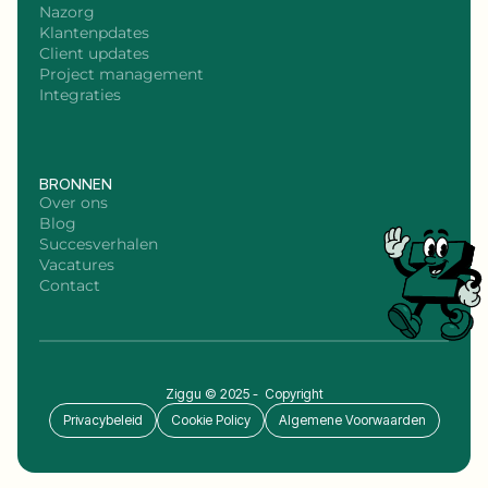
Nazorg
Klantenpdates
Client updates
Project management
Integraties
BRONNEN
Over ons
Blog
Succesverhalen
Vacatures
Contact
Ziggu © 2025 - Copyright
Privacybeleid
Cookie Policy
Algemene Voorwaarden