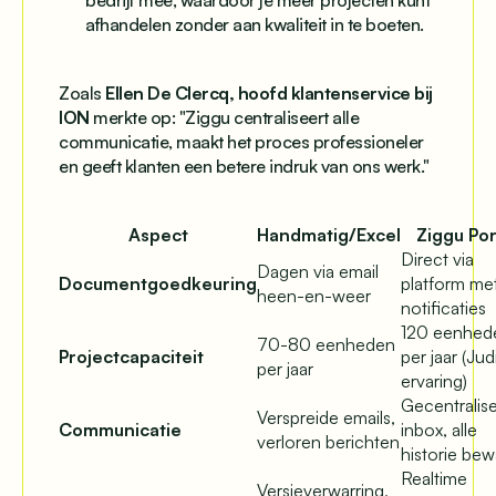
afhandelen zonder aan kwaliteit in te boeten.
Zoals
Ellen De Clercq, hoofd klantenservice bij
ION
merkte op: "Ziggu centraliseert alle
communicatie, maakt het proces professioneler
en geeft klanten een betere indruk van ons werk."
Aspect
Handmatig/Excel
Ziggu Por
Direct via
Dagen via email
Documentgoedkeuring
platform me
heen-en-weer
notificaties
120 eenhed
70-80 eenheden
Projectcapaciteit
per jaar (Jud
per jaar
ervaring)
Gecentralis
Verspreide emails,
Communicatie
inbox, alle
verloren berichten
historie be
Realtime
Versieverwarring,