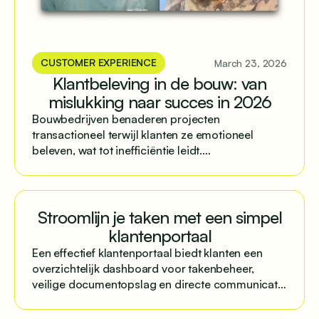
CUSTOMER EXPERIENCE
March 23, 2026
Klantbeleving in de bouw: van
mislukking naar succes in 2026
Bouwbedrijven benaderen projecten
transactioneel terwijl klanten ze emotioneel
beleven, wat tot inefficiëntie leidt.
Gestructureerde communicatie via centrale
platforms lost dit op.
Stroomlijn je taken met een simpel
klantenportaal
Een effectief klantenportaal biedt klanten een
overzichtelijk dashboard voor takenbeheer,
veilige documentopslag en directe communicatie
met eenvoudige implementatie.