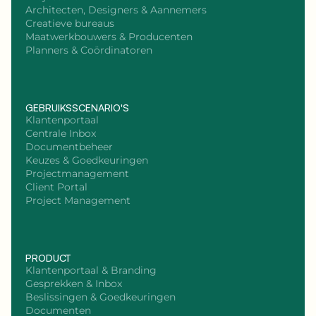
Architecten, Designers & Aannemers
Creatieve bureaus
Maatwerkbouwers & Producenten
Planners & Coördinatoren
GEBRUIKSSCENARIO'S
Klantenportaal
Centrale Inbox
Documentbeheer
Keuzes & Goedkeuringen
Projectmanagement
Client Portal
Project Management
PRODUCT
Klantenportaal & Branding
Gesprekken & Inbox
Beslissingen & Goedkeuringen
Documenten