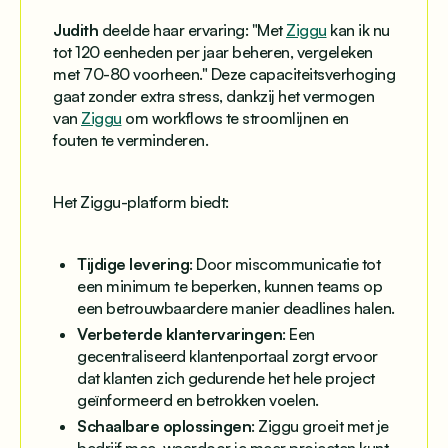
Judith
deelde haar ervaring: "Met
Ziggu
kan ik nu
tot 120 eenheden per jaar beheren, vergeleken
met 70-80 voorheen." Deze capaciteitsverhoging
gaat zonder extra stress, dankzij het vermogen
van
Ziggu
om workflows te stroomlijnen en
fouten te verminderen.
Het Ziggu-platform biedt:
Tijdige levering
: Door miscommunicatie tot
een minimum te beperken, kunnen teams op
een betrouwbaardere manier deadlines halen.
Verbeterde klantervaringen
: Een
gecentraliseerd klantenportaal zorgt ervoor
dat klanten zich gedurende het hele project
geïnformeerd en betrokken voelen.
Schaalbare oplossingen
: Ziggu groeit met je
bedrijf mee, waardoor je meer projecten kunt