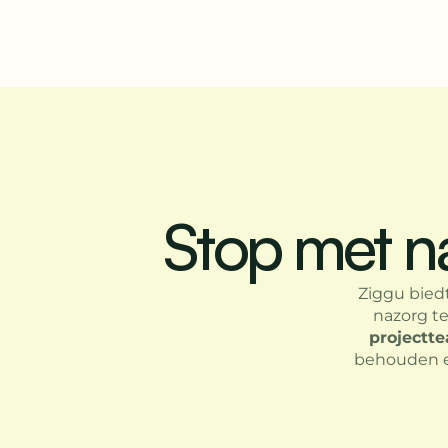
Stop met n
Ziggu bied
nazorg t
projectt
behouden en