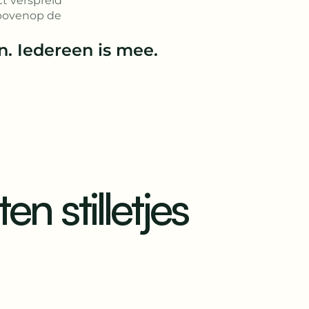
ct verspreid
, bovenop de
. Iedereen is mee.
en stilletjes