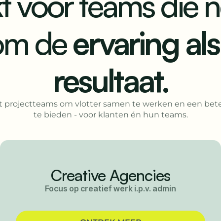
 voor teams die ne
om de
ervaring al
resultaat.
t projectteams om vlotter samen te werken en een bete
te bieden - voor klanten én hun teams.
Maatwerkbouwers &
Producenten
Leg elk detail vast voordat productie start