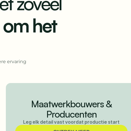
t zoveel
s om het
re ervaring
Planners & Coördinatoren
Iedereen op koers houden (zonder
micromanagen)