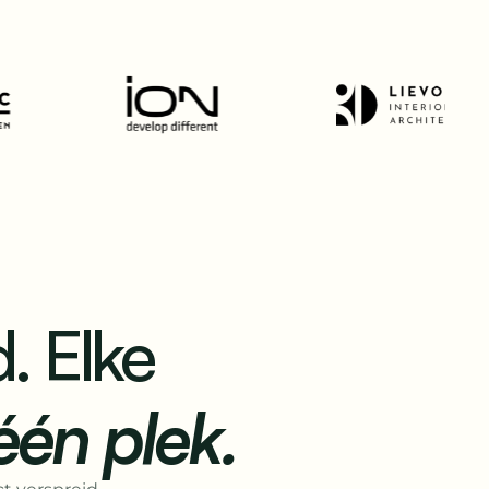
. Elke
één plek.