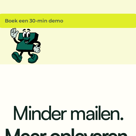
Boek een 30-min demo
Minder mailen.
Meer opleveren.