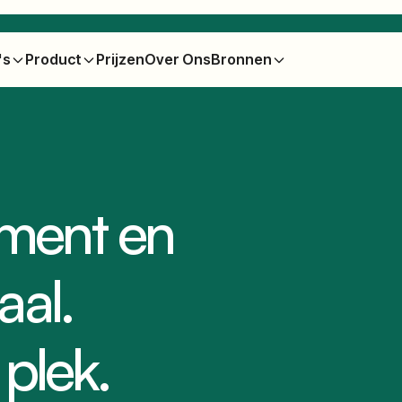
's
Product
Prijzen
Over Ons
Bronnen
ment en
aal.
 plek.