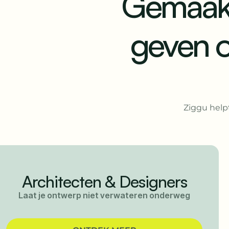
Gemaakt
geven 
Ziggu help
Creative Agencies
Focus op creatief werk i.p.v. admin