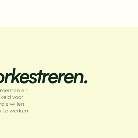
orkestreren.
cumenten en
kkeld voor
ole willen
r te werken.