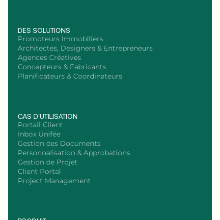
DES SOLUTIONS
Promoteurs Immobiliers
Architectes, Designers & Entrepreneurs
Agences Créatives
Concepteurs & Fabricants
Planificateurs & Coordinateurs
CAS D'UTILISATION
Portail Client
Inbox Unifée
Gestion des Documents
Personnalisation & Approbations
Gestion de Projet
Client Portal
Project Management