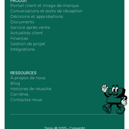
PRODUIT
Portail client et image de marque
Conversations et boîte de réception
Décisions et approbations
Documents
Service après-vente
Actualités client
Finances
Gestion de projet
Intégrations
RESSOURCES
À propos de nous
Blog
Histoires de réussite
Carrières
Contactez-nous
Ziggu © 2025 - Copyright