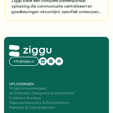
Ziggu biedt een complete klantenportaal
oplossing die communicatie centraliseert en
goedkeuringen stroomlijnt, specifiek ontworpen
voor projectmatige bedrijven.
info@ziggu.io
OPLOSSINGEN
Projectontwikkelaars
Architecten, Designers & Aannemers
Creatieve bureaus
Maatwerkbouwers & Producenten
Planners & Coördinatoren