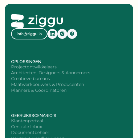
info@ziggu.io
OPLOSSINGEN
Projectontwikkelaars
Architecten, Designers & Aannemers
Creatieve bureaus
Maatwerkbouwers & Producenten
Planners & Coördinatoren
GEBRUIKSSCENARIO'S
Klantenportaal
Centrale Inbox
Documentbeheer