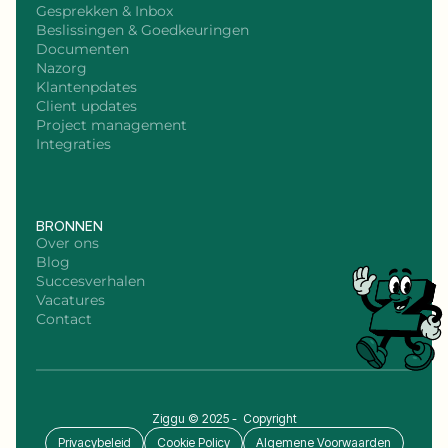
Gesprekken & Inbox
Beslissingen & Goedkeuringen
Documenten
Nazorg
Klantenpdates
Client updates
Project management
Integraties
BRONNEN
Over ons
Blog
Succesverhalen
Vacatures
Contact
Ziggu © 2025 - Copyright
Privacybeleid
Cookie Policy
Algemene Voorwaarden