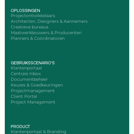
OPLOSSINGEN
Projectontwikkelaars
Architecten, Designers & Aannemers
Creatieve bureaus
Maatwerkbouwers & Producenten
Planners & Coördinatoren
GEBRUIKSSCENARIO'S
Klantenportaal
Centrale Inbox
Documentbeheer
Keuzes & Goedkeuringen
Projectmanagement
Client Portal
Project Management
PRODUCT
Klantenportaal & Branding