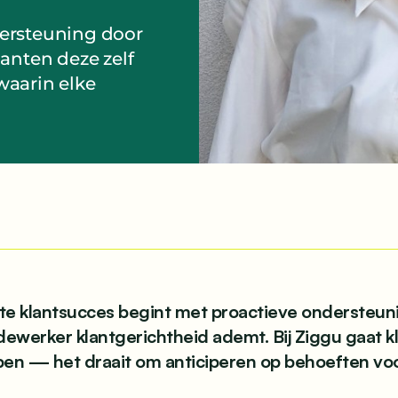
dersteuning door
anten deze zelf
waarin elke
te klantsucces begint met proactieve ondersteuni
ewerker klantgerichtheid ademt. Bij Ziggu gaat k
pen — het draait om anticiperen op behoeften vo