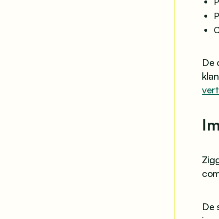
P
P
C
De 
kla
ver
Im
Zigg
com
De s