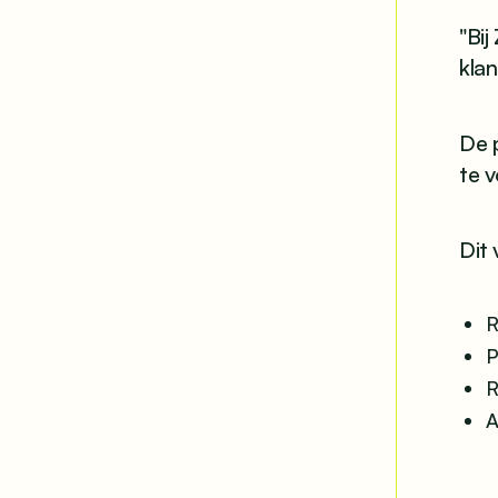
"Bij
klan
De 
te v
Dit 
R
P
R
A