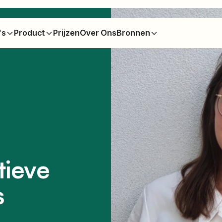
's
Product
Prijzen
Over Ons
Bronnen
tieve
s