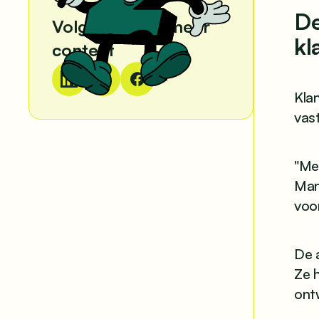
De
Volg ons voor meer
kl
content
Kla
vas
"Met
Man
voor
De 
Ze h
ont