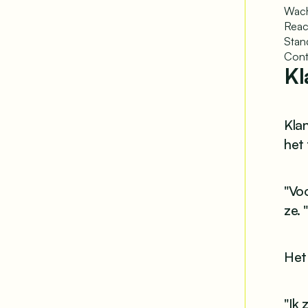
Wach
Reac
Stan
Cont
Kl
Kla
het 
"Vo
ze. 
Het 
"Ik 