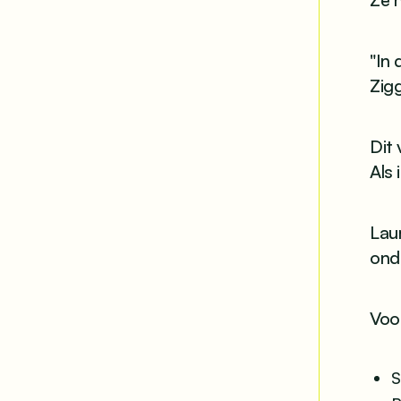
"In 
Zig
Dit 
Als 
Laur
onde
Voor
S