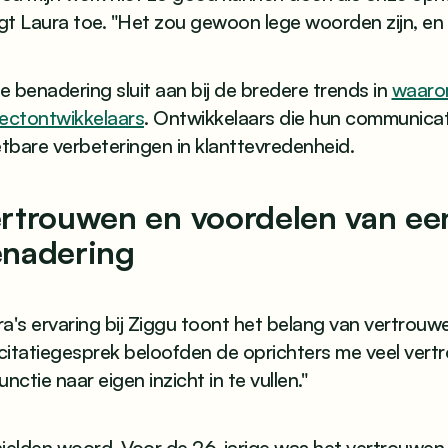
t Laura toe. "Het zou gewoon lege woorden zijn, en 
 benadering sluit aan bij de bredere trends in
waarom
jectontwikkelaars
. Ontwikkelaars die hun communicat
tbare verbeteringen in klanttevredenheid.
rtrouwen en voordelen van een
nadering
a's ervaring bij Ziggu toont het belang van vertrouwe
icitatiegesprek beloofden de oprichters me veel ver
unctie naar eigen inzicht in te vullen."
hielden woord. Voor de 26-jarige was het vertrouwen