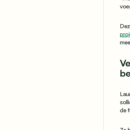
voeg
Deze
pro
mee
Ve
be
Laur
soll
de f
Ze 