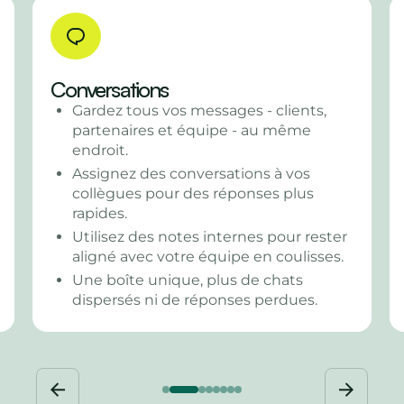
Conversations
Gardez tous vos messages - clients,
Déci
partenaires et équipe - au même
endroit.
Té
qu
Assignez des conversations à vos
collègues pour des réponses plus
La
rapides.
da
Utilisez des notes internes pour rester
Su
aligné avec votre équipe en coulisses.
li
Une boîte unique, plus de chats
Ut
dispersés ni de réponses perdues.
cl