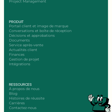
Project Management
PRODUIT
Portail client et image de marque
Conversations et boîte de réception
Décisions et approbations
Documents
Service après-vente
Actualités client
Finances
Gestion de projet
Intégrations
RESSOURCES
À propos de nous
Blog
Histoires de réussite
Carrières
Contactez-nous