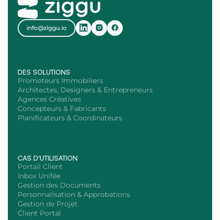
info@ziggu.io
DES SOLUTIONS
Promoteurs Immobiliers
Architectes, Designers & Entrepreneurs
Agences Créatives
Concepteurs & Fabricants
Planificateurs & Coordinateurs
CAS D'UTILISATION
Portail Client
Inbox Unifée
Gestion des Documents
Personnalisation & Approbations
Gestion de Projet
Client Portal